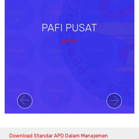
PAFI PUSAT
pafi.id
Previous
Next
Download Standar APD Dalam Manajemen